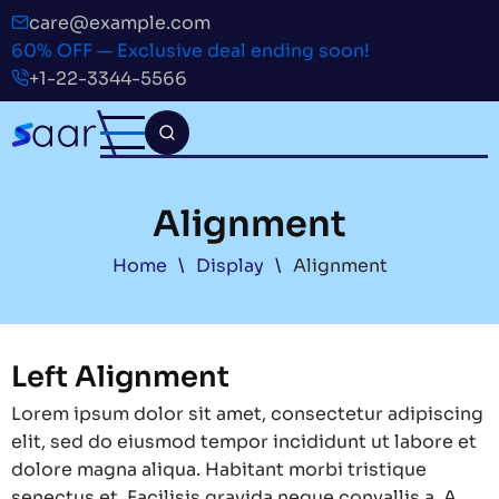
Skip
care@example.com
to
60% OFF — Exclusive deal ending soon!
main
+1-22-3344-5566
content
Alignment
Breadcrumb
Home
Display
Alignment
Left Alignment
Lorem ipsum dolor sit amet, consectetur adipiscing
elit, sed do eiusmod tempor incididunt ut labore et
dolore magna aliqua. Habitant morbi tristique
senectus et. Facilisis gravida neque convallis a. A