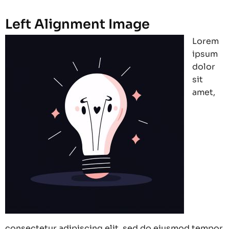
Left Alignment Image
Lorem
ipsum
dolor
sit
amet,
consectetur adipiscing elit, sed do eiusmod tempor